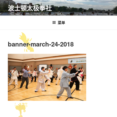
跳
波士顿太极拳社
至
内
容
菜单
banner-march-24-2018