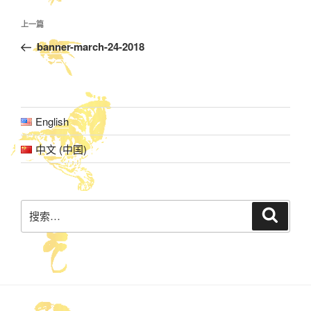
文
上
上一篇
章
一
banner-march-24-2018
导
篇
航
文
章
English
中文 (中国)
搜
搜
索
索：